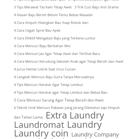
3 Tips Merawat Tas Kain Tetap Awet
3 Trik Cuci Baju Anti Drama
4 Alasan Baju Bersih Belum Tentu Bebas Masalah
4 Cara Ampuh Hilangkan Bau Asap Rokok dari
4 Cara Cegah Sprei Bau Apek
4 Cara Efektif Mengatasi Baju yang Terkena Luntur
4 Cara Mencuci Baju Berbahan Wol
4 Cara Mencuci Jas Agar Tetap Awet dan Terlihat Baru
4 Cara Mencuci Kerudung Sekolah Anak agar Tetap Bersih dan Awet
4 Jurus Hemat Listrik Saat Urus Cucian
4 Langkah Mencuci Baju Sutra Tanpa Merusaknya
4 Tips Mencuci Handuk Agar Tetap Lembut
4 Tips Mencuci Handuk agar Tetap Lembut dan Bebas Bau
5 Cara Mencuci Sarung Agar Tetap Bersih dan Awet
6 Teknik Unik Mencuci Pakaian yang Jarang Diketahui tapi Ampuh
Extra Laundry
dan Tahan Lama
Laundry
Laundromat
Laundry coin
Laundry Company