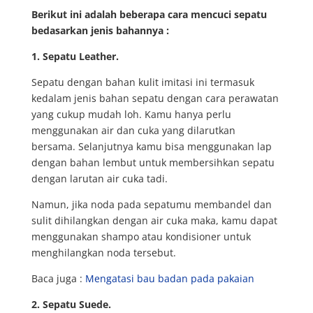
Berikut ini adalah beberapa cara mencuci sepatu
bedasarkan jenis bahannya :
1. Sepatu Leather.
Sepatu dengan bahan kulit imitasi ini termasuk
kedalam jenis bahan sepatu dengan cara perawatan
yang cukup mudah loh. Kamu hanya perlu
menggunakan air dan cuka yang dilarutkan
bersama. Selanjutnya kamu bisa menggunakan lap
dengan bahan lembut untuk membersihkan sepatu
dengan larutan air cuka tadi.
Namun, jika noda pada sepatumu membandel dan
sulit dihilangkan dengan air cuka maka, kamu dapat
menggunakan shampo atau kondisioner untuk
menghilangkan noda tersebut.
Baca juga :
Mengatasi bau badan pada pakaian
2. Sepatu Suede.