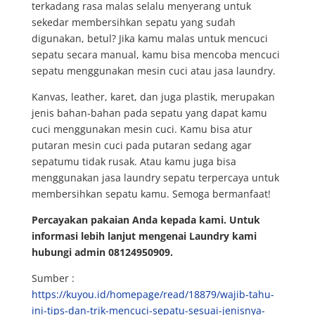
terkadang rasa malas selalu menyerang untuk
sekedar membersihkan sepatu yang sudah
digunakan, betul? Jika kamu malas untuk mencuci
sepatu secara manual, kamu bisa mencoba mencuci
sepatu menggunakan mesin cuci atau jasa laundry.
Kanvas, leather, karet, dan juga plastik, merupakan
jenis bahan-bahan pada sepatu yang dapat kamu
cuci menggunakan mesin cuci. Kamu bisa atur
putaran mesin cuci pada putaran sedang agar
sepatumu tidak rusak. Atau kamu juga bisa
menggunakan jasa laundry sepatu terpercaya untuk
membersihkan sepatu kamu. Semoga bermanfaat!
Percayakan pakaian Anda kepada kami. Untuk
informasi lebih lanjut mengenai Laundry kami
hubungi admin 08124950909.
Sumber :
https://kuyou.id/homepage/read/18879/wajib-tahu-
ini-tips-dan-trik-mencuci-sepatu-sesuai-jenisnya-