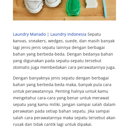
Laundry Manado
|
Laundry Indonesia
Sepatu
kanvas, sneakers, wedges, suede, dan masih banyak
lagi jenis-jenis sepatu lainnya dengan berbagai
bahan yang berbeda-beda. Dengan bedanya bahan
yang digunakan pada sepatu-sepatu tersebut
otomatis juga membedakan cara perawatannya juga.
Dengan banyaknya jenis sepatu dengan berbagai
bahan yang berbeda-beda maka, banyak pula cara
untuk perawatannya. Penting halnya untuk kamu
mengetahui cara-cara yang benar untuk merawat
sepatu yang kamu miliki. Jangan sampai salah dalam
perawatan pada setiap bahan sepatu. Jika sampai
salah cara perawatannya maka sepatu tersebut akan
rusak dan tidak cantik lagi untuk dipakai.