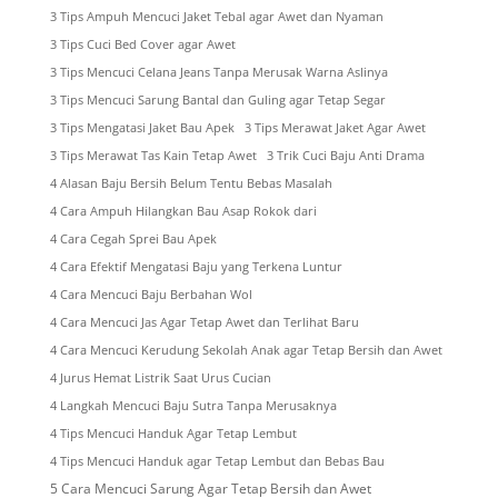
3 Tips Ampuh Mencuci Jaket Tebal agar Awet dan Nyaman
3 Tips Cuci Bed Cover agar Awet
3 Tips Mencuci Celana Jeans Tanpa Merusak Warna Aslinya
3 Tips Mencuci Sarung Bantal dan Guling agar Tetap Segar
3 Tips Mengatasi Jaket Bau Apek
3 Tips Merawat Jaket Agar Awet
3 Tips Merawat Tas Kain Tetap Awet
3 Trik Cuci Baju Anti Drama
4 Alasan Baju Bersih Belum Tentu Bebas Masalah
4 Cara Ampuh Hilangkan Bau Asap Rokok dari
4 Cara Cegah Sprei Bau Apek
4 Cara Efektif Mengatasi Baju yang Terkena Luntur
4 Cara Mencuci Baju Berbahan Wol
4 Cara Mencuci Jas Agar Tetap Awet dan Terlihat Baru
4 Cara Mencuci Kerudung Sekolah Anak agar Tetap Bersih dan Awet
4 Jurus Hemat Listrik Saat Urus Cucian
4 Langkah Mencuci Baju Sutra Tanpa Merusaknya
4 Tips Mencuci Handuk Agar Tetap Lembut
4 Tips Mencuci Handuk agar Tetap Lembut dan Bebas Bau
5 Cara Mencuci Sarung Agar Tetap Bersih dan Awet