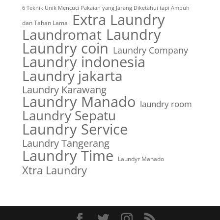
6 Teknik Unik Mencuci Pakaian yang Jarang Diketahui tapi Ampuh
Extra Laundry
dan Tahan Lama
Laundry
Laundromat
Laundry coin
Laundry Company
Laundry indonesia
Laundry jakarta
Laundry Karawang
Laundry Manado
laundry room
Laundry Sepatu
Laundry Service
Laundry Tangerang
Laundry Time
Laundyr Manado
Xtra Laundry