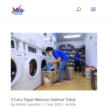
3 Cara Tepat Mencuci Selimut Tebal
by
Admin Laundry
|
1 Sep 2025
|
Article