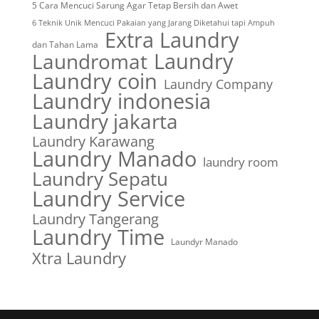
5 Cara Mencuci Sarung Agar Tetap Bersih dan Awet
6 Teknik Unik Mencuci Pakaian yang Jarang Diketahui tapi Ampuh
Extra Laundry
dan Tahan Lama
Laundry
Laundromat
Laundry coin
Laundry Company
Laundry indonesia
Laundry jakarta
Laundry Karawang
Laundry Manado
laundry room
Laundry Sepatu
Laundry Service
Laundry Tangerang
Laundry Time
Laundyr Manado
Xtra Laundry