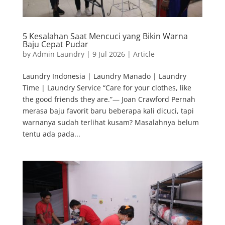
5 Kesalahan Saat Mencuci yang Bikin Warna
Baju Cepat Pudar
by
Admin Laundry
|
9 Jul 2026
|
Article
Laundry Indonesia | Laundry Manado | Laundry
Time | Laundry Service “Care for your clothes, like
the good friends they are.”— Joan Crawford Pernah
merasa baju favorit baru beberapa kali dicuci, tapi
warnanya sudah terlihat kusam? Masalahnya belum
tentu ada pada...