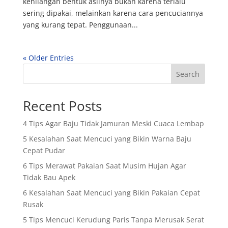
kehilangan bentuk aslinya bukan karena terlalu
sering dipakai, melainkan karena cara pencuciannya
yang kurang tepat. Penggunaan...
« Older Entries
Search
Recent Posts
4 Tips Agar Baju Tidak Jamuran Meski Cuaca Lembap
5 Kesalahan Saat Mencuci yang Bikin Warna Baju
Cepat Pudar
6 Tips Merawat Pakaian Saat Musim Hujan Agar
Tidak Bau Apek
6 Kesalahan Saat Mencuci yang Bikin Pakaian Cepat
Rusak
5 Tips Mencuci Kerudung Paris Tanpa Merusak Serat