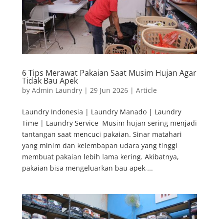
6 Tips Merawat Pakaian Saat Musim Hujan Agar
Tidak Bau Apek
by
Admin Laundry
|
29 Jun 2026
|
Article
Laundry Indonesia | Laundry Manado | Laundry
Time | Laundry Service Musim hujan sering menjadi
tantangan saat mencuci pakaian. Sinar matahari
yang minim dan kelembapan udara yang tinggi
membuat pakaian lebih lama kering. Akibatnya,
pakaian bisa mengeluarkan bau apek,...