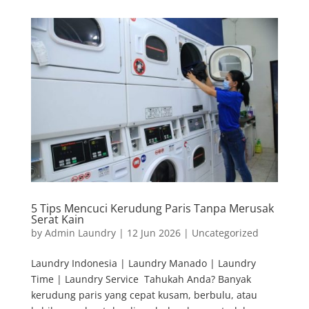
5 Tips Mencuci Kerudung Paris Tanpa Merusak
Serat Kain
by
Admin Laundry
|
12 Jun 2026
|
Uncategorized
Laundry Indonesia | Laundry Manado | Laundry
Time | Laundry Service Tahukah Anda? Banyak
kerudung paris yang cepat kusam, berbulu, atau