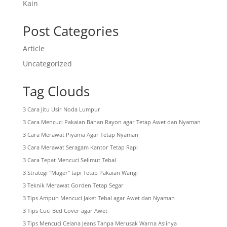
Kain
Post Categories
Article
Uncategorized
Tag Clouds
3 Cara Jitu Usir Noda Lumpur
3 Cara Mencuci Pakaian Bahan Rayon agar Tetap Awet dan Nyaman
3 Cara Merawat Piyama Agar Tetap Nyaman
3 Cara Merawat Seragam Kantor Tetap Rapi
3 Cara Tepat Mencuci Selimut Tebal
3 Strategi "Mager" tapi Tetap Pakaian Wangi
3 Teknik Merawat Gorden Tetap Segar
3 Tips Ampuh Mencuci Jaket Tebal agar Awet dan Nyaman
3 Tips Cuci Bed Cover agar Awet
3 Tips Mencuci Celana Jeans Tanpa Merusak Warna Aslinya