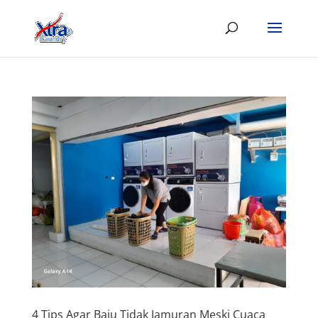
4 Tips Agar Baju Tidak Jamuran Meski Cuaca