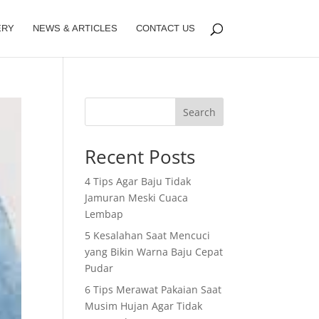
ERY
NEWS & ARTICLES
CONTACT US
Search
Recent Posts
4 Tips Agar Baju Tidak
Jamuran Meski Cuaca
Lembap
5 Kesalahan Saat Mencuci
yang Bikin Warna Baju Cepat
Pudar
6 Tips Merawat Pakaian Saat
Musim Hujan Agar Tidak