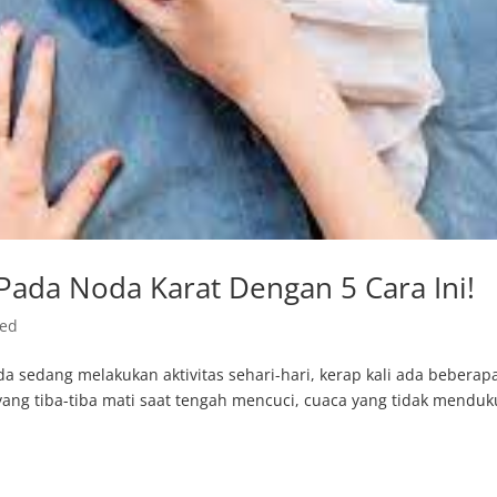
Pada Noda Karat Dengan 5 Cara Ini!
zed
 sedang melakukan aktivitas sehari-hari, kerap kali ada beberap
rik yang tiba-tiba mati saat tengah mencuci, cuaca yang tidak mendu