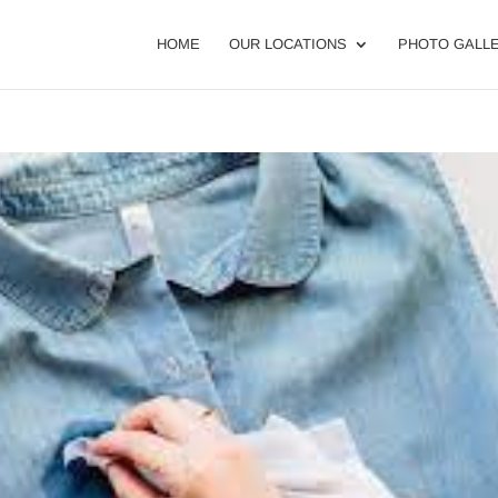
HOME
OUR LOCATIONS
PHOTO GALL