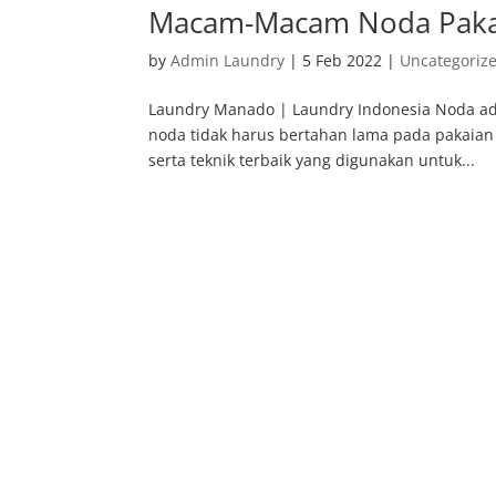
Macam-Macam Noda Pakai
by
Admin Laundry
|
5 Feb 2022
|
Uncategoriz
Laundry Manado | Laundry Indonesia Noda adal
noda tidak harus bertahan lama pada pakaian
serta teknik terbaik yang digunakan untuk...