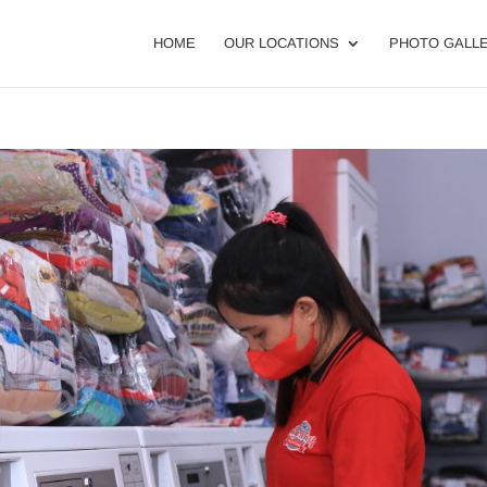
HOME
OUR LOCATIONS
PHOTO GALL