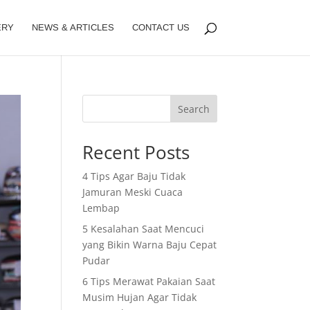
ERY
NEWS & ARTICLES
CONTACT US
Search
Recent Posts
4 Tips Agar Baju Tidak
Jamuran Meski Cuaca
Lembap
5 Kesalahan Saat Mencuci
yang Bikin Warna Baju Cepat
Pudar
6 Tips Merawat Pakaian Saat
Musim Hujan Agar Tidak