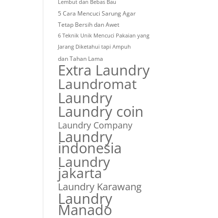
Lembut dan Bebas Bau
5 Cara Mencuci Sarung Agar
Tetap Bersih dan Awet
6 Teknik Unik Mencuci Pakaian yang
Jarang Diketahui tapi Ampuh
dan Tahan Lama
Extra Laundry
Laundromat
Laundry
Laundry coin
Laundry Company
Laundry
indonesia
Laundry
jakarta
Laundry Karawang
Laundry
Manado