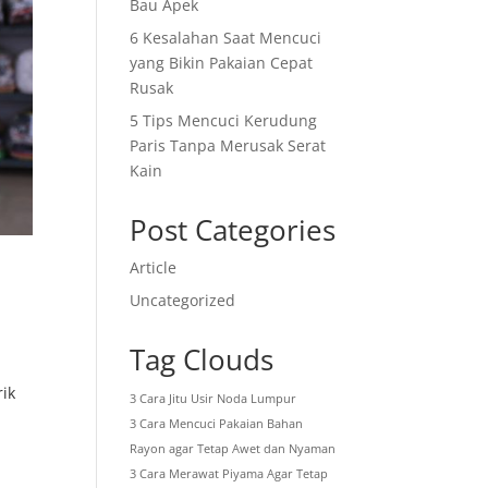
Bau Apek
6 Kesalahan Saat Mencuci
yang Bikin Pakaian Cepat
Rusak
5 Tips Mencuci Kerudung
Paris Tanpa Merusak Serat
Kain
Post Categories
Article
Uncategorized
Tag Clouds
rik
3 Cara Jitu Usir Noda Lumpur
3 Cara Mencuci Pakaian Bahan
Rayon agar Tetap Awet dan Nyaman
3 Cara Merawat Piyama Agar Tetap