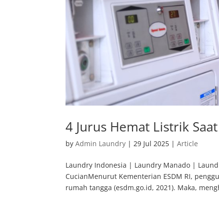
4 Jurus Hemat Listrik Saa
by
Admin Laundry
|
29 Jul 2025
|
Article
Laundry Indonesia | Laundry Manado | Laundry
CucianMenurut Kementerian ESDM RI, penggunaa
rumah tangga (esdm.go.id, 2021). Maka, menghe