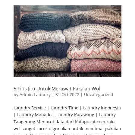
5 Tips Jitu Untuk Merawat Pakaian Wol
by
Admin Laundry
|
31 Oct 2022
|
Uncategorized
Laundry Service | Laundry Time | Laundry Indonesia
| Laundry Manado | Laundry Karawang | Laundry
Tangerang Menurut data dari Kainpusat.com kain
wol sangat cocok digunakan untuk membuat pakaian