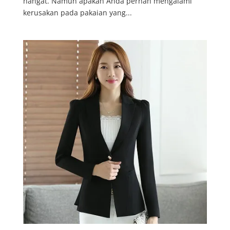
hangat. Namun apakah Anda pernah mengalami
kerusakan pada pakaian yang...