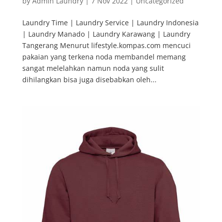
by
Admin Laundry
|
7 Nov 2022
|
Uncategorized
Laundry Time | Laundry Service | Laundry Indonesia
| Laundry Manado | Laundry Karawang | Laundry
Tangerang Menurut lifestyle.kompas.com mencuci
pakaian yang terkena noda membandel memang
sangat melelahkan namun noda yang sulit
dihilangkan bisa juga disebabkan oleh...