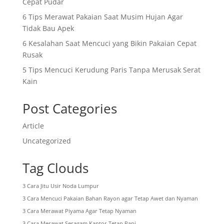
Cepat Pudar
6 Tips Merawat Pakaian Saat Musim Hujan Agar
Tidak Bau Apek
6 Kesalahan Saat Mencuci yang Bikin Pakaian Cepat
Rusak
5 Tips Mencuci Kerudung Paris Tanpa Merusak Serat
Kain
Post Categories
Article
Uncategorized
Tag Clouds
3 Cara Jitu Usir Noda Lumpur
3 Cara Mencuci Pakaian Bahan Rayon agar Tetap Awet dan Nyaman
3 Cara Merawat Piyama Agar Tetap Nyaman
3 Cara Merawat Seragam Kantor Tetap Rapi