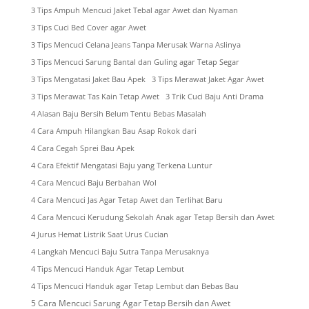
3 Tips Ampuh Mencuci Jaket Tebal agar Awet dan Nyaman
3 Tips Cuci Bed Cover agar Awet
3 Tips Mencuci Celana Jeans Tanpa Merusak Warna Aslinya
3 Tips Mencuci Sarung Bantal dan Guling agar Tetap Segar
3 Tips Mengatasi Jaket Bau Apek
3 Tips Merawat Jaket Agar Awet
3 Tips Merawat Tas Kain Tetap Awet
3 Trik Cuci Baju Anti Drama
4 Alasan Baju Bersih Belum Tentu Bebas Masalah
4 Cara Ampuh Hilangkan Bau Asap Rokok dari
4 Cara Cegah Sprei Bau Apek
4 Cara Efektif Mengatasi Baju yang Terkena Luntur
4 Cara Mencuci Baju Berbahan Wol
4 Cara Mencuci Jas Agar Tetap Awet dan Terlihat Baru
4 Cara Mencuci Kerudung Sekolah Anak agar Tetap Bersih dan Awet
4 Jurus Hemat Listrik Saat Urus Cucian
4 Langkah Mencuci Baju Sutra Tanpa Merusaknya
4 Tips Mencuci Handuk Agar Tetap Lembut
4 Tips Mencuci Handuk agar Tetap Lembut dan Bebas Bau
5 Cara Mencuci Sarung Agar Tetap Bersih dan Awet