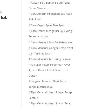
4 Alasan Baju Bersih Belum Tentu
Bebas Masalah
mi
4 Cara Ampuh Hilangkan Bau Asap
 hal.
Rokok dari
4 Cara Cegah Sprei Bau Apek
4 Cara Efektif Mengatasi Baju yang
Terkena Luntur
4 Cara Mencuci Baju Berbahan Wol
4 Cara Mencuci Jas Agar Tetap Awet
dan Terlihat Baru
4 Cara Mencuci Kerudung Sekolah
Anak agar Tetap Bersih dan Awet
4 Jurus Hemat Listrik Saat Urus
Cucian
4 Langkah Mencuci Baju Sutra
Tanpa Merusaknya
4 Tips Mencuci Handuk Agar Tetap
Lembut
4 Tips Mencuci Handuk agar Tetap