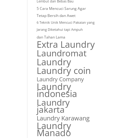
Lembut dan Bebas Bau
5 Cara Mencuci Sarung Agar
Tetap Bersih dan Awet
6 Teknik Unik Mencuci Pakaian yang
Jarang Diketahui tapi Ampuh
dan Tahan Lama
Extra Laundry
Laundromat
Laundry
Laundry coin
Laundry Company
Laundry
indonesia
Laundry
jakarta
Laundry Karawang
Laundry
Manado