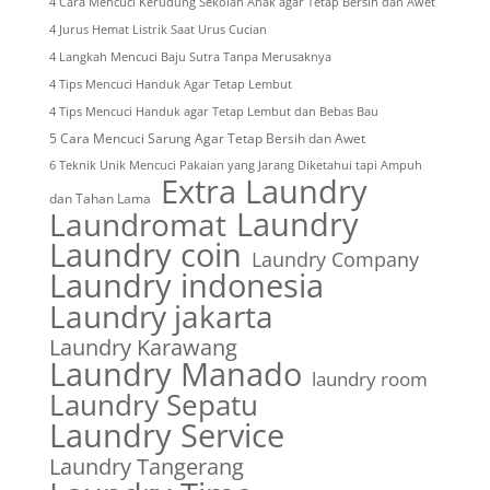
4 Cara Mencuci Kerudung Sekolah Anak agar Tetap Bersih dan Awet
4 Jurus Hemat Listrik Saat Urus Cucian
4 Langkah Mencuci Baju Sutra Tanpa Merusaknya
4 Tips Mencuci Handuk Agar Tetap Lembut
4 Tips Mencuci Handuk agar Tetap Lembut dan Bebas Bau
5 Cara Mencuci Sarung Agar Tetap Bersih dan Awet
6 Teknik Unik Mencuci Pakaian yang Jarang Diketahui tapi Ampuh
Extra Laundry
dan Tahan Lama
Laundry
Laundromat
Laundry coin
Laundry Company
Laundry indonesia
Laundry jakarta
Laundry Karawang
Laundry Manado
laundry room
Laundry Sepatu
Laundry Service
Laundry Tangerang