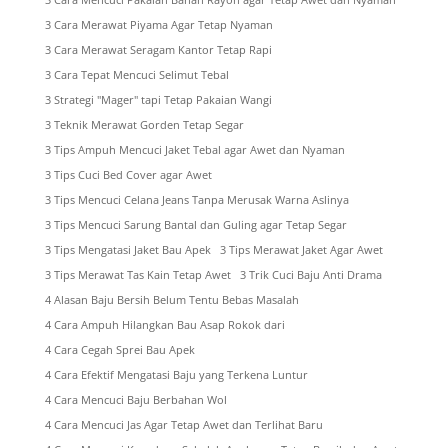
3 Cara Mencuci Pakaian Bahan Rayon agar Tetap Awet dan Nyaman
3 Cara Merawat Piyama Agar Tetap Nyaman
3 Cara Merawat Seragam Kantor Tetap Rapi
3 Cara Tepat Mencuci Selimut Tebal
3 Strategi "Mager" tapi Tetap Pakaian Wangi
3 Teknik Merawat Gorden Tetap Segar
3 Tips Ampuh Mencuci Jaket Tebal agar Awet dan Nyaman
3 Tips Cuci Bed Cover agar Awet
3 Tips Mencuci Celana Jeans Tanpa Merusak Warna Aslinya
3 Tips Mencuci Sarung Bantal dan Guling agar Tetap Segar
3 Tips Mengatasi Jaket Bau Apek
3 Tips Merawat Jaket Agar Awet
3 Tips Merawat Tas Kain Tetap Awet
3 Trik Cuci Baju Anti Drama
4 Alasan Baju Bersih Belum Tentu Bebas Masalah
4 Cara Ampuh Hilangkan Bau Asap Rokok dari
4 Cara Cegah Sprei Bau Apek
4 Cara Efektif Mengatasi Baju yang Terkena Luntur
4 Cara Mencuci Baju Berbahan Wol
4 Cara Mencuci Jas Agar Tetap Awet dan Terlihat Baru