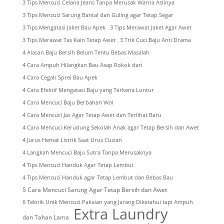
3 Tips Mencuci Celana Jeans Tanpa Merusak Warna Aslinya
3 Tips Mencuci Sarung Bantal dan Guling agar Tetap Segar
3 Tips Mengatasi Jaket Bau Apek
3 Tips Merawat Jaket Agar Awet
3 Tips Merawat Tas Kain Tetap Awet
3 Trik Cuci Baju Anti Drama
4 Alasan Baju Bersih Belum Tentu Bebas Masalah
4 Cara Ampuh Hilangkan Bau Asap Rokok dari
4 Cara Cegah Sprei Bau Apek
4 Cara Efektif Mengatasi Baju yang Terkena Luntur
4 Cara Mencuci Baju Berbahan Wol
4 Cara Mencuci Jas Agar Tetap Awet dan Terlihat Baru
4 Cara Mencuci Kerudung Sekolah Anak agar Tetap Bersih dan Awet
4 Jurus Hemat Listrik Saat Urus Cucian
4 Langkah Mencuci Baju Sutra Tanpa Merusaknya
4 Tips Mencuci Handuk Agar Tetap Lembut
4 Tips Mencuci Handuk agar Tetap Lembut dan Bebas Bau
5 Cara Mencuci Sarung Agar Tetap Bersih dan Awet
6 Teknik Unik Mencuci Pakaian yang Jarang Diketahui tapi Ampuh
Extra Laundry
dan Tahan Lama