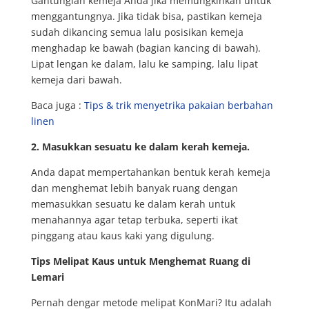
Gantunglah kemeja Anda jika memungkinkan untuk
menggantungnya. Jika tidak bisa, pastikan kemeja
sudah dikancing semua lalu posisikan kemeja
menghadap ke bawah (bagian kancing di bawah).
Lipat lengan ke dalam, lalu ke samping, lalu lipat
kemeja dari bawah.
Baca juga :
Tips & trik menyetrika pakaian berbahan
linen
2. Masukkan sesuatu ke dalam kerah kemeja.
Anda dapat mempertahankan bentuk kerah kemeja
dan menghemat lebih banyak ruang dengan
memasukkan sesuatu ke dalam kerah untuk
menahannya agar tetap terbuka, seperti ikat
pinggang atau kaus kaki yang digulung.
Tips Melipat Kaus untuk Menghemat Ruang di
Lemari
Pernah dengar metode melipat KonMari? Itu adalah