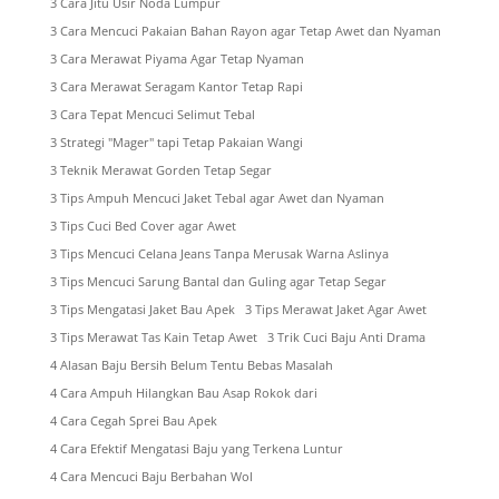
3 Cara Jitu Usir Noda Lumpur
3 Cara Mencuci Pakaian Bahan Rayon agar Tetap Awet dan Nyaman
3 Cara Merawat Piyama Agar Tetap Nyaman
3 Cara Merawat Seragam Kantor Tetap Rapi
3 Cara Tepat Mencuci Selimut Tebal
3 Strategi "Mager" tapi Tetap Pakaian Wangi
3 Teknik Merawat Gorden Tetap Segar
3 Tips Ampuh Mencuci Jaket Tebal agar Awet dan Nyaman
3 Tips Cuci Bed Cover agar Awet
3 Tips Mencuci Celana Jeans Tanpa Merusak Warna Aslinya
3 Tips Mencuci Sarung Bantal dan Guling agar Tetap Segar
3 Tips Mengatasi Jaket Bau Apek
3 Tips Merawat Jaket Agar Awet
3 Tips Merawat Tas Kain Tetap Awet
3 Trik Cuci Baju Anti Drama
4 Alasan Baju Bersih Belum Tentu Bebas Masalah
4 Cara Ampuh Hilangkan Bau Asap Rokok dari
4 Cara Cegah Sprei Bau Apek
4 Cara Efektif Mengatasi Baju yang Terkena Luntur
4 Cara Mencuci Baju Berbahan Wol