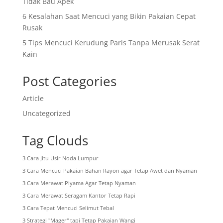
Tidak Bau Apek
6 Kesalahan Saat Mencuci yang Bikin Pakaian Cepat
Rusak
5 Tips Mencuci Kerudung Paris Tanpa Merusak Serat
Kain
Post Categories
Article
Uncategorized
Tag Clouds
3 Cara Jitu Usir Noda Lumpur
3 Cara Mencuci Pakaian Bahan Rayon agar Tetap Awet dan Nyaman
3 Cara Merawat Piyama Agar Tetap Nyaman
3 Cara Merawat Seragam Kantor Tetap Rapi
3 Cara Tepat Mencuci Selimut Tebal
3 Strategi "Mager" tapi Tetap Pakaian Wangi