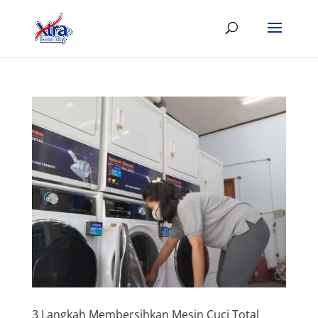
3 Langkah Membersihkan Mesin Cuci Total