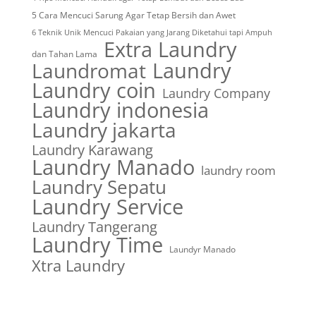
5 Cara Mencuci Sarung Agar Tetap Bersih dan Awet
6 Teknik Unik Mencuci Pakaian yang Jarang Diketahui tapi Ampuh
Extra Laundry
dan Tahan Lama
Laundry
Laundromat
Laundry coin
Laundry Company
Laundry indonesia
Laundry jakarta
Laundry Karawang
Laundry Manado
laundry room
Laundry Sepatu
Laundry Service
Laundry Tangerang
Laundry Time
Laundyr Manado
Xtra Laundry