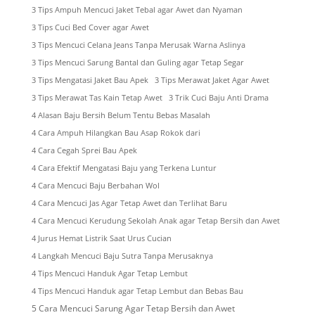
3 Tips Ampuh Mencuci Jaket Tebal agar Awet dan Nyaman
3 Tips Cuci Bed Cover agar Awet
3 Tips Mencuci Celana Jeans Tanpa Merusak Warna Aslinya
3 Tips Mencuci Sarung Bantal dan Guling agar Tetap Segar
3 Tips Mengatasi Jaket Bau Apek
3 Tips Merawat Jaket Agar Awet
3 Tips Merawat Tas Kain Tetap Awet
3 Trik Cuci Baju Anti Drama
4 Alasan Baju Bersih Belum Tentu Bebas Masalah
4 Cara Ampuh Hilangkan Bau Asap Rokok dari
4 Cara Cegah Sprei Bau Apek
4 Cara Efektif Mengatasi Baju yang Terkena Luntur
4 Cara Mencuci Baju Berbahan Wol
4 Cara Mencuci Jas Agar Tetap Awet dan Terlihat Baru
4 Cara Mencuci Kerudung Sekolah Anak agar Tetap Bersih dan Awet
4 Jurus Hemat Listrik Saat Urus Cucian
4 Langkah Mencuci Baju Sutra Tanpa Merusaknya
4 Tips Mencuci Handuk Agar Tetap Lembut
4 Tips Mencuci Handuk agar Tetap Lembut dan Bebas Bau
5 Cara Mencuci Sarung Agar Tetap Bersih dan Awet