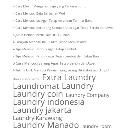
4 Cara Efektif Mengatasi Baju yang Terkena Luntur
4 Cara Mencuci Baju Berbahan Wol
4 Cara Mencuci Jas Agar Tetap Awet dan Terlihat Baru
4 Cara Mencuci Kerudung Sekolah Anak agar Tetap Bersih dan Awet
4 Jurus Hemat Listrik Saat Urus Cucian
4 Langkah Mencuci Baju Sutra Tanpa Merusaknya
4 Tips Mencuci Handuk Agar Tetap Lembut
4 Tips Mencuci Handuk agar Tetap Lembut dan Bebas Bau
5 Cara Mencuci Sarung Agar Tetap Bersih dan Awet
6 Teknik Unik Mencuci Pakaian yang Jarang Diketahui tapi Ampuh
Extra Laundry
dan Tahan Lama
Laundry
Laundromat
Laundry coin
Laundry Company
Laundry indonesia
Laundry jakarta
Laundry Karawang
Laundry Manado
laundry room