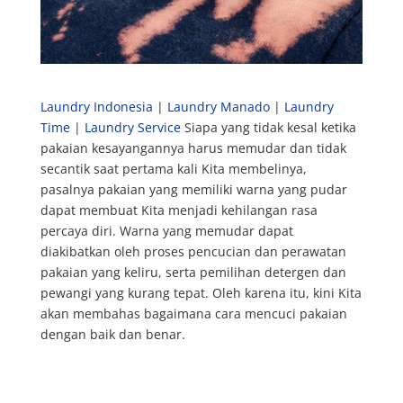
Laundry Indonesia
|
Laundry Manado
|
Laundry
Time
|
Laundry Service
Siapa yang tidak kesal ketika
pakaian kesayangannya harus memudar dan tidak
secantik saat pertama kali Kita membelinya,
pasalnya pakaian yang memiliki warna yang pudar
dapat membuat Kita menjadi kehilangan rasa
percaya diri. Warna yang memudar dapat
diakibatkan oleh proses pencucian dan perawatan
pakaian yang keliru, serta pemilihan detergen dan
pewangi yang kurang tepat. Oleh karena itu, kini Kita
akan membahas bagaimana cara mencuci pakaian
dengan baik dan benar.