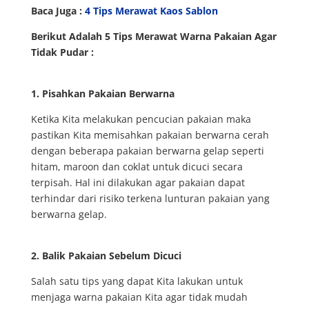
Baca Juga :
4 Tips Merawat Kaos Sablon
Berikut Adalah 5 Tips Merawat Warna Pakaian Agar
Tidak Pudar :
1. Pisahkan Pakaian Berwarna
Ketika Kita melakukan pencucian pakaian maka
pastikan Kita memisahkan pakaian berwarna cerah
dengan beberapa pakaian berwarna gelap seperti
hitam, maroon dan coklat untuk dicuci secara
terpisah. Hal ini dilakukan agar pakaian dapat
terhindar dari risiko terkena lunturan pakaian yang
berwarna gelap.
2. Balik Pakaian Sebelum Dicuci
Salah satu tips yang dapat Kita lakukan untuk
menjaga warna pakaian Kita agar tidak mudah