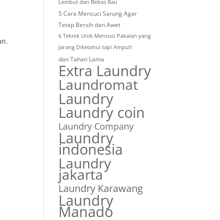
Lembut dan Bebas Bau
5 Cara Mencuci Sarung Agar
Tetap Bersih dan Awet
6 Teknik Unik Mencuci Pakaian yang
an.
Jarang Diketahui tapi Ampuh
dan Tahan Lama
Extra Laundry
Laundromat
Laundry
Laundry coin
Laundry Company
Laundry
indonesia
Laundry
jakarta
Laundry Karawang
Laundry
Manado