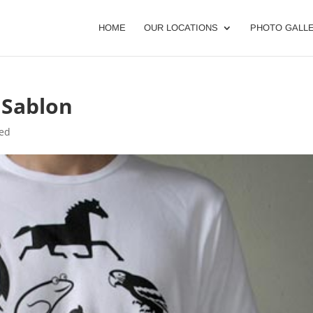
HOME
OUR LOCATIONS
PHOTO GALL
 Sablon
zed