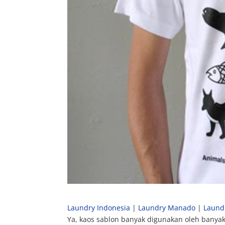
Laundry Indonesia
|
Laundry Manado
|
Laund
Ya, kaos sablon banyak digunakan oleh bany