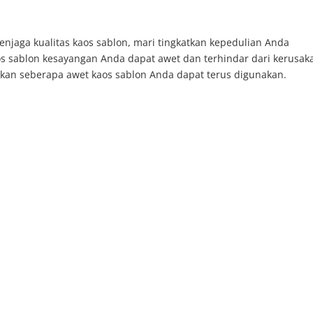
enjaga kualitas kaos sablon, mari tingkatkan kepedulian Anda
os sablon kesayangan Anda dapat awet dan terhindar dari kerusak
kan seberapa awet kaos sablon Anda dapat terus digunakan.