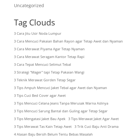
Uncategorized
Tag Clouds
3 Cara Jitu Usir Noda Lumpur
3 Cara Mencuci Pakaian Bahan Rayon agar Tetap Awet dan Nyaman
3 Cara Merawat Piyama Agar Tetap Nyaman
3 Cara Merawat Seragam Kantor Tetap Rapi
3 Cara Tepat Mencuci Selimut Tebal
3 Strategi "Mager" tapi Tetap Pakaian Wangi
3 Teknik Merawat Gorden Tetap Segar
3 Tips Ampuh Mencuci Jaket Tebal agar Awet dan Nyaman
3 Tips Cuci Bed Cover agar Awet
3 Tips Mencuci Celana Jeans Tanpa Merusak Warna Aslinya
3 Tips Mencuci Sarung Bantal dan Guling agar Tetap Segar
3 Tips Mengatasi Jaket Bau Apek
3 Tips Merawat Jaket Agar Awet
3 Tips Merawat Tas Kain Tetap Awet
3 Trik Cuci Baju Anti Drama
4 Alasan Baju Bersih Belum Tentu Bebas Masalah