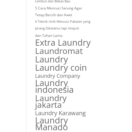
Lembut dan Bebas Bau
5 Cara Mencuci Sarung Agar
Tetap Bersih dan Awet
6 Teknik Unik Mencuci Pakaian yang
Jarang Diketahui tapi Ampuh
dan Tahan Lama
Extra Laundry
Laundromat
Laundry
Laundry coin
Laundry Company
Laundry
indonesia
Laundry
jakarta
Laundry Karawang
Laundry
Manado