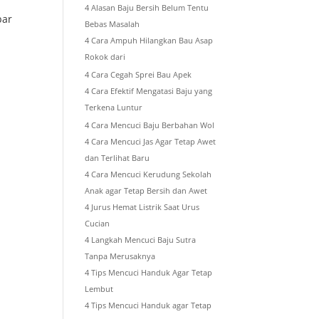
4 Alasan Baju Bersih Belum Tentu
bar
Bebas Masalah
4 Cara Ampuh Hilangkan Bau Asap
Rokok dari
4 Cara Cegah Sprei Bau Apek
4 Cara Efektif Mengatasi Baju yang
Terkena Luntur
4 Cara Mencuci Baju Berbahan Wol
4 Cara Mencuci Jas Agar Tetap Awet
dan Terlihat Baru
4 Cara Mencuci Kerudung Sekolah
Anak agar Tetap Bersih dan Awet
4 Jurus Hemat Listrik Saat Urus
Cucian
4 Langkah Mencuci Baju Sutra
Tanpa Merusaknya
4 Tips Mencuci Handuk Agar Tetap
Lembut
4 Tips Mencuci Handuk agar Tetap