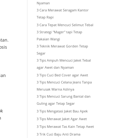
Nyaman
3 Cara Merawat Seragam Kantor
Tetap Rapi
3 Cara Tepat Mencuci Selimut Tebal
3 Strategi "Mager" tapi Tetap
Pakaian Wangi
tan.
3 Teknik Merawat Gorden Tetap
osis
Segar
3 Tips Ampuh Mencuci Jaket Tebal
agar Awet dan Nyaman
ian
3 Tips Cuci Bed Cover agar Awet
3 Tips Mencuci Celana Jeans Tanpa
Merusak Warna Aslinya
3 Tips Mencuci Sarung Bantal dan
Guling agar Tetap Segar
ok
3 Tips Mengatasi Jaket Bau Apek
n
3 Tips Merawat Jaket Agar Awet
3 Tips Merawat Tas Kain Tetap Awet
3 Trik Cuci Baju Anti Drama