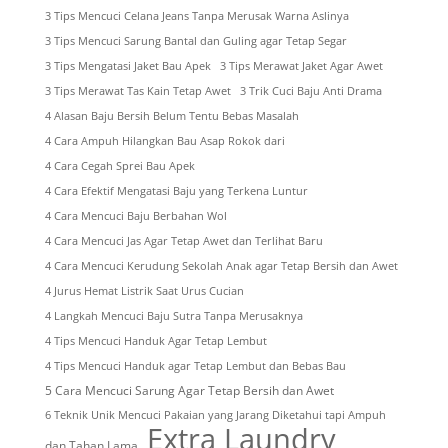
3 Tips Mencuci Celana Jeans Tanpa Merusak Warna Aslinya
3 Tips Mencuci Sarung Bantal dan Guling agar Tetap Segar
3 Tips Mengatasi Jaket Bau Apek
3 Tips Merawat Jaket Agar Awet
3 Tips Merawat Tas Kain Tetap Awet
3 Trik Cuci Baju Anti Drama
4 Alasan Baju Bersih Belum Tentu Bebas Masalah
4 Cara Ampuh Hilangkan Bau Asap Rokok dari
4 Cara Cegah Sprei Bau Apek
4 Cara Efektif Mengatasi Baju yang Terkena Luntur
4 Cara Mencuci Baju Berbahan Wol
4 Cara Mencuci Jas Agar Tetap Awet dan Terlihat Baru
4 Cara Mencuci Kerudung Sekolah Anak agar Tetap Bersih dan Awet
4 Jurus Hemat Listrik Saat Urus Cucian
4 Langkah Mencuci Baju Sutra Tanpa Merusaknya
4 Tips Mencuci Handuk Agar Tetap Lembut
4 Tips Mencuci Handuk agar Tetap Lembut dan Bebas Bau
5 Cara Mencuci Sarung Agar Tetap Bersih dan Awet
6 Teknik Unik Mencuci Pakaian yang Jarang Diketahui tapi Ampuh
Extra Laundry
dan Tahan Lama