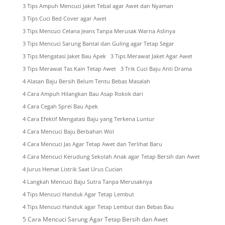
3 Tips Ampuh Mencuci Jaket Tebal agar Awet dan Nyaman
3 Tips Cuci Bed Cover agar Awet
3 Tips Mencuci Celana Jeans Tanpa Merusak Warna Aslinya
3 Tips Mencuci Sarung Bantal dan Guling agar Tetap Segar
3 Tips Mengatasi Jaket Bau Apek
3 Tips Merawat Jaket Agar Awet
3 Tips Merawat Tas Kain Tetap Awet
3 Trik Cuci Baju Anti Drama
4 Alasan Baju Bersih Belum Tentu Bebas Masalah
4 Cara Ampuh Hilangkan Bau Asap Rokok dari
4 Cara Cegah Sprei Bau Apek
4 Cara Efektif Mengatasi Baju yang Terkena Luntur
4 Cara Mencuci Baju Berbahan Wol
4 Cara Mencuci Jas Agar Tetap Awet dan Terlihat Baru
4 Cara Mencuci Kerudung Sekolah Anak agar Tetap Bersih dan Awet
4 Jurus Hemat Listrik Saat Urus Cucian
4 Langkah Mencuci Baju Sutra Tanpa Merusaknya
4 Tips Mencuci Handuk Agar Tetap Lembut
4 Tips Mencuci Handuk agar Tetap Lembut dan Bebas Bau
5 Cara Mencuci Sarung Agar Tetap Bersih dan Awet