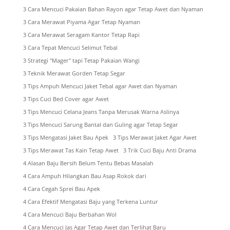
3 Cara Mencuci Pakaian Bahan Rayon agar Tetap Awet dan Nyaman
3 Cara Merawat Piyama Agar Tetap Nyaman
3 Cara Merawat Seragam Kantor Tetap Rapi
3 Cara Tepat Mencuci Selimut Tebal
3 Strategi "Mager" tapi Tetap Pakaian Wangi
3 Teknik Merawat Gorden Tetap Segar
3 Tips Ampuh Mencuci Jaket Tebal agar Awet dan Nyaman
3 Tips Cuci Bed Cover agar Awet
3 Tips Mencuci Celana Jeans Tanpa Merusak Warna Aslinya
3 Tips Mencuci Sarung Bantal dan Guling agar Tetap Segar
3 Tips Mengatasi Jaket Bau Apek
3 Tips Merawat Jaket Agar Awet
3 Tips Merawat Tas Kain Tetap Awet
3 Trik Cuci Baju Anti Drama
4 Alasan Baju Bersih Belum Tentu Bebas Masalah
4 Cara Ampuh Hilangkan Bau Asap Rokok dari
4 Cara Cegah Sprei Bau Apek
4 Cara Efektif Mengatasi Baju yang Terkena Luntur
4 Cara Mencuci Baju Berbahan Wol
4 Cara Mencuci Jas Agar Tetap Awet dan Terlihat Baru