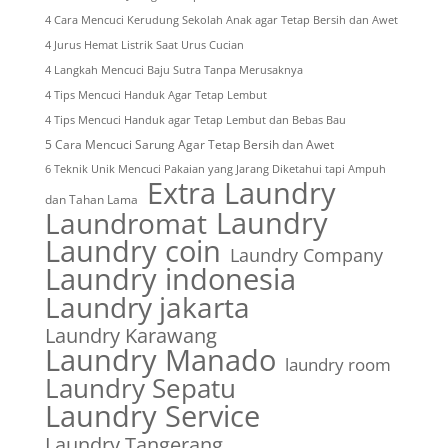
4 Cara Mencuci Kerudung Sekolah Anak agar Tetap Bersih dan Awet
4 Jurus Hemat Listrik Saat Urus Cucian
4 Langkah Mencuci Baju Sutra Tanpa Merusaknya
4 Tips Mencuci Handuk Agar Tetap Lembut
4 Tips Mencuci Handuk agar Tetap Lembut dan Bebas Bau
5 Cara Mencuci Sarung Agar Tetap Bersih dan Awet
6 Teknik Unik Mencuci Pakaian yang Jarang Diketahui tapi Ampuh
Extra Laundry
dan Tahan Lama
Laundry
Laundromat
Laundry coin
Laundry Company
Laundry indonesia
Laundry jakarta
Laundry Karawang
Laundry Manado
laundry room
Laundry Sepatu
Laundry Service
Laundry Tangerang