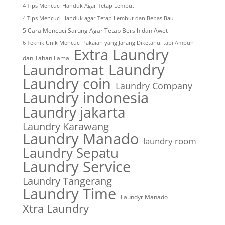
4 Tips Mencuci Handuk Agar Tetap Lembut
4 Tips Mencuci Handuk agar Tetap Lembut dan Bebas Bau
5 Cara Mencuci Sarung Agar Tetap Bersih dan Awet
6 Teknik Unik Mencuci Pakaian yang Jarang Diketahui tapi Ampuh
Extra Laundry
dan Tahan Lama
Laundry
Laundromat
Laundry coin
Laundry Company
Laundry indonesia
Laundry jakarta
Laundry Karawang
Laundry Manado
laundry room
Laundry Sepatu
Laundry Service
Laundry Tangerang
Laundry Time
Laundyr Manado
Xtra Laundry