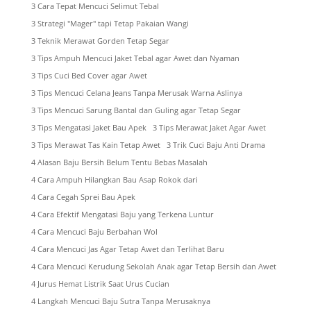
3 Cara Tepat Mencuci Selimut Tebal
3 Strategi "Mager" tapi Tetap Pakaian Wangi
3 Teknik Merawat Gorden Tetap Segar
3 Tips Ampuh Mencuci Jaket Tebal agar Awet dan Nyaman
3 Tips Cuci Bed Cover agar Awet
3 Tips Mencuci Celana Jeans Tanpa Merusak Warna Aslinya
3 Tips Mencuci Sarung Bantal dan Guling agar Tetap Segar
3 Tips Mengatasi Jaket Bau Apek
3 Tips Merawat Jaket Agar Awet
3 Tips Merawat Tas Kain Tetap Awet
3 Trik Cuci Baju Anti Drama
4 Alasan Baju Bersih Belum Tentu Bebas Masalah
4 Cara Ampuh Hilangkan Bau Asap Rokok dari
4 Cara Cegah Sprei Bau Apek
4 Cara Efektif Mengatasi Baju yang Terkena Luntur
4 Cara Mencuci Baju Berbahan Wol
4 Cara Mencuci Jas Agar Tetap Awet dan Terlihat Baru
4 Cara Mencuci Kerudung Sekolah Anak agar Tetap Bersih dan Awet
4 Jurus Hemat Listrik Saat Urus Cucian
4 Langkah Mencuci Baju Sutra Tanpa Merusaknya