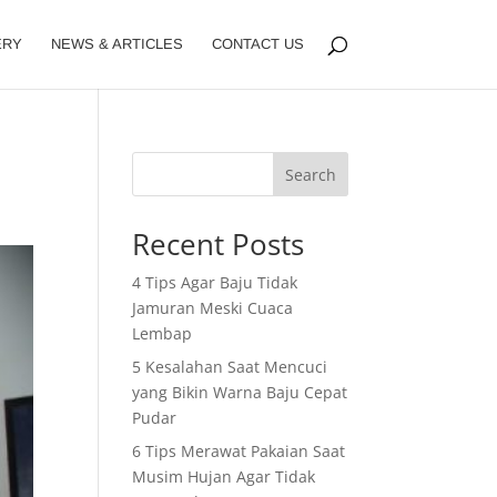
ERY
NEWS & ARTICLES
CONTACT US
Search
Recent Posts
4 Tips Agar Baju Tidak
Jamuran Meski Cuaca
Lembap
5 Kesalahan Saat Mencuci
yang Bikin Warna Baju Cepat
Pudar
6 Tips Merawat Pakaian Saat
Musim Hujan Agar Tidak