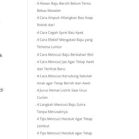
4 Alasan Baju Bersih Belum Tentu
Bebas Masalah
4 Cara Ampuh Hilangkan Bau Asap
g
Rokok dari
4 Cara Cegah Sprei Bau Apek
4 Cara Efektif Mengatasi Baju yang
Terkena Luntur
k
4 Cara Mencuci Baju Berbahan Wol
4 Cara Mencuci Jas Agar Tetap Awet
dan Terlihat Baru
4 Cara Mencuci Kerudung Sekolah
Anak agar Tetap Bersih dan Awet
di
4 Jurus Hemat Listrik Saat Urus
Cucian
4 Langkah Mencuci Baju Sutra
Tanpa Merusaknya
4 Tips Mencuci Handuk Agar Tetap
Lembut
4 Tips Mencuci Handuk agar Tetap