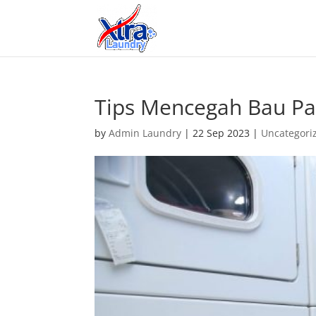
Tips Mencegah Bau P
by
Admin Laundry
|
22 Sep 2023
|
Uncategori