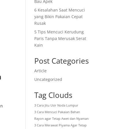
Bau Apek
6 Kesalahan Saat Mencuci
yang Bikin Pakaian Cepat
Rusak
5 Tips Mencuci Kerudung
Paris Tanpa Merusak Serat
Kain
Post Categories
Article
a
Uncategorized
Tag Clouds
an
3 Cara Jitu Usir Noda Lumpur
3 Cara Mencuci Pakaian Bahan
Rayon agar Tetap Awet dan Nyaman
3 Cara Merawat Piyama Agar Tetap