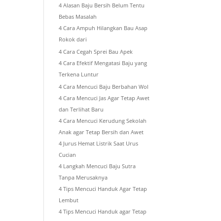
4 Alasan Baju Bersih Belum Tentu
Bebas Masalah
4 Cara Ampuh Hilangkan Bau Asap
Rokok dari
4 Cara Cegah Sprei Bau Apek
4 Cara Efektif Mengatasi Baju yang
Terkena Luntur
4 Cara Mencuci Baju Berbahan Wol
4 Cara Mencuci Jas Agar Tetap Awet
dan Terlihat Baru
4 Cara Mencuci Kerudung Sekolah
Anak agar Tetap Bersih dan Awet
4 Jurus Hemat Listrik Saat Urus
Cucian
4 Langkah Mencuci Baju Sutra
Tanpa Merusaknya
4 Tips Mencuci Handuk Agar Tetap
Lembut
4 Tips Mencuci Handuk agar Tetap