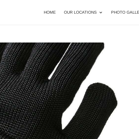
HOME
OUR LOCATIONS
PHOTO GALL