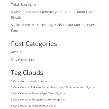
Tidak Bau Apek
6 Kesalahan Saat Mencuci yang Bikin Pakaian Cepat
Rusak
5 Tips Mencuci Kerudung Paris Tanpa Merusak Serat
Kain
Post Categories
Article
Uncategorized
Tag Clouds
3 Cara Jitu Usir Noda Lumpur
3 Cara Mencuci Pakaian Bahan Rayon agar Tetap Awet dan Nyaman
3 Cara Merawat Piyama Agar Tetap Nyaman
3 Cara Merawat Seragam Kantor Tetap Rapi
3 Cara Tepat Mencuci Selimut Tebal