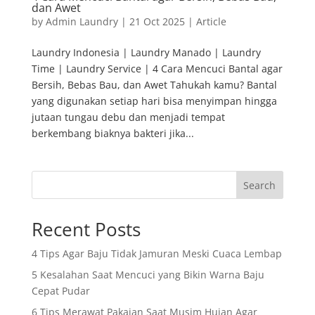
dan Awet
by
Admin Laundry
|
21 Oct 2025
|
Article
Laundry Indonesia | Laundry Manado | Laundry
Time | Laundry Service | 4 Cara Mencuci Bantal agar
Bersih, Bebas Bau, dan Awet Tahukah kamu? Bantal
yang digunakan setiap hari bisa menyimpan hingga
jutaan tungau debu dan menjadi tempat
berkembang biaknya bakteri jika...
Search
Recent Posts
4 Tips Agar Baju Tidak Jamuran Meski Cuaca Lembap
5 Kesalahan Saat Mencuci yang Bikin Warna Baju
Cepat Pudar
6 Tips Merawat Pakaian Saat Musim Hujan Agar