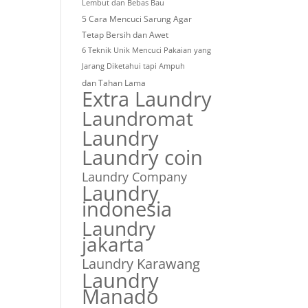
Lembut dan Bebas Bau
5 Cara Mencuci Sarung Agar
Tetap Bersih dan Awet
6 Teknik Unik Mencuci Pakaian yang
Jarang Diketahui tapi Ampuh
dan Tahan Lama
Extra Laundry
Laundromat
Laundry
Laundry coin
Laundry Company
Laundry
indonesia
Laundry
jakarta
Laundry Karawang
Laundry
Manado