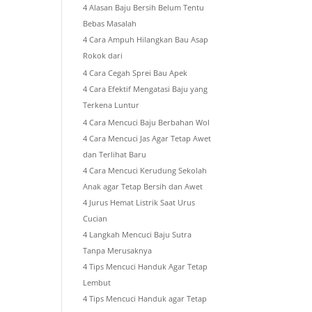
4 Alasan Baju Bersih Belum Tentu
Bebas Masalah
4 Cara Ampuh Hilangkan Bau Asap
Rokok dari
4 Cara Cegah Sprei Bau Apek
4 Cara Efektif Mengatasi Baju yang
Terkena Luntur
4 Cara Mencuci Baju Berbahan Wol
4 Cara Mencuci Jas Agar Tetap Awet
dan Terlihat Baru
4 Cara Mencuci Kerudung Sekolah
Anak agar Tetap Bersih dan Awet
4 Jurus Hemat Listrik Saat Urus
Cucian
4 Langkah Mencuci Baju Sutra
Tanpa Merusaknya
4 Tips Mencuci Handuk Agar Tetap
Lembut
4 Tips Mencuci Handuk agar Tetap