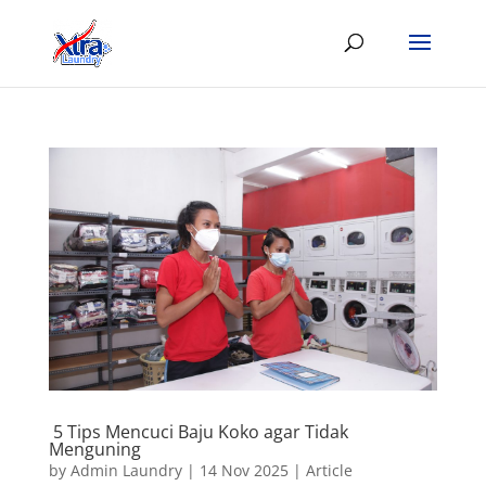
5 Tips Mencuci Baju Koko agar Tidak
Menguning
by
Admin Laundry
|
14 Nov 2025
|
Article