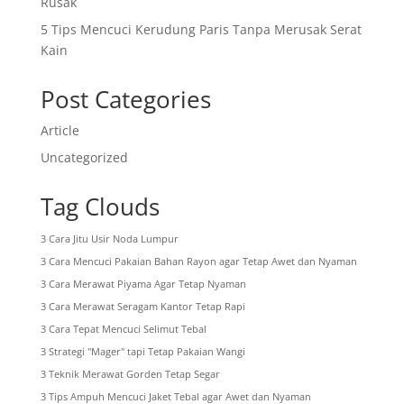
Rusak
5 Tips Mencuci Kerudung Paris Tanpa Merusak Serat
Kain
Post Categories
Article
Uncategorized
Tag Clouds
3 Cara Jitu Usir Noda Lumpur
3 Cara Mencuci Pakaian Bahan Rayon agar Tetap Awet dan Nyaman
3 Cara Merawat Piyama Agar Tetap Nyaman
3 Cara Merawat Seragam Kantor Tetap Rapi
3 Cara Tepat Mencuci Selimut Tebal
3 Strategi "Mager" tapi Tetap Pakaian Wangi
3 Teknik Merawat Gorden Tetap Segar
3 Tips Ampuh Mencuci Jaket Tebal agar Awet dan Nyaman