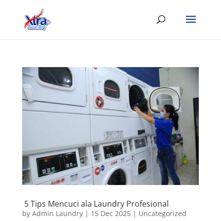
5 Tips Mencuci ala Laundry Profesional
by
Admin Laundry
|
15 Dec 2025
|
Uncategorized