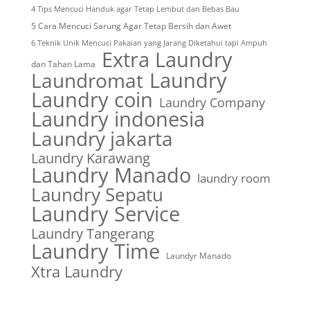
4 Tips Mencuci Handuk agar Tetap Lembut dan Bebas Bau
5 Cara Mencuci Sarung Agar Tetap Bersih dan Awet
6 Teknik Unik Mencuci Pakaian yang Jarang Diketahui tapi Ampuh
Extra Laundry
dan Tahan Lama
Laundry
Laundromat
Laundry coin
Laundry Company
Laundry indonesia
Laundry jakarta
Laundry Karawang
Laundry Manado
laundry room
Laundry Sepatu
Laundry Service
Laundry Tangerang
Laundry Time
Laundyr Manado
Xtra Laundry