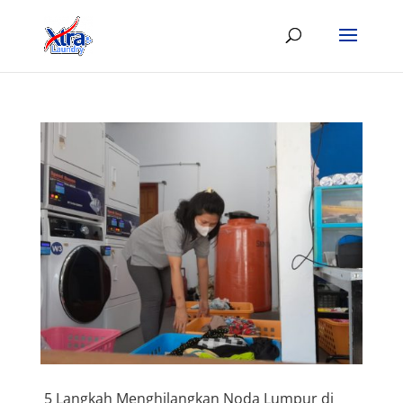
5 Langkah Menghilangkan Noda Lumpur di