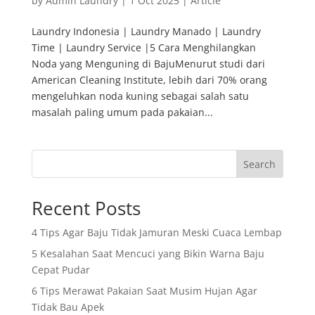
by
Admin Laundry
|
1 Oct 2025
|
Article
Laundry Indonesia | Laundry Manado | Laundry
Time | Laundry Service |5 Cara Menghilangkan
Noda yang Menguning di BajuMenurut studi dari
American Cleaning Institute, lebih dari 70% orang
mengeluhkan noda kuning sebagai salah satu
masalah paling umum pada pakaian...
Search
Recent Posts
4 Tips Agar Baju Tidak Jamuran Meski Cuaca Lembap
5 Kesalahan Saat Mencuci yang Bikin Warna Baju
Cepat Pudar
6 Tips Merawat Pakaian Saat Musim Hujan Agar
Tidak Bau Apek