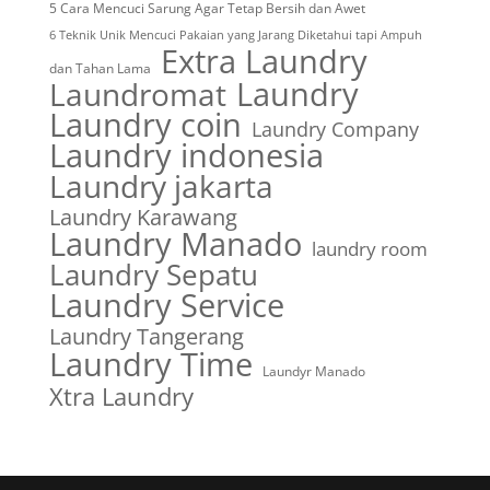
5 Cara Mencuci Sarung Agar Tetap Bersih dan Awet
6 Teknik Unik Mencuci Pakaian yang Jarang Diketahui tapi Ampuh
Extra Laundry
dan Tahan Lama
Laundry
Laundromat
Laundry coin
Laundry Company
Laundry indonesia
Laundry jakarta
Laundry Karawang
Laundry Manado
laundry room
Laundry Sepatu
Laundry Service
Laundry Tangerang
Laundry Time
Laundyr Manado
Xtra Laundry