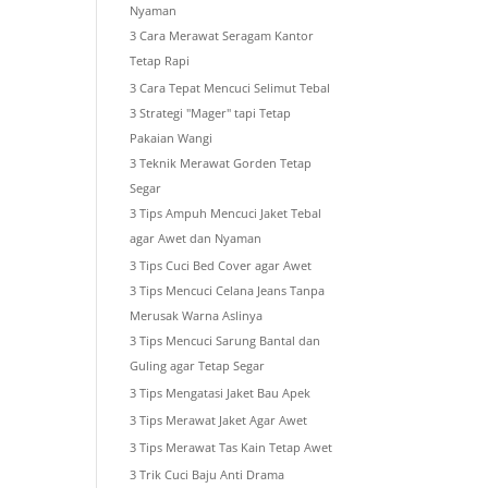
Nyaman
3 Cara Merawat Seragam Kantor
Tetap Rapi
3 Cara Tepat Mencuci Selimut Tebal
3 Strategi "Mager" tapi Tetap
Pakaian Wangi
3 Teknik Merawat Gorden Tetap
Segar
3 Tips Ampuh Mencuci Jaket Tebal
agar Awet dan Nyaman
3 Tips Cuci Bed Cover agar Awet
3 Tips Mencuci Celana Jeans Tanpa
Merusak Warna Aslinya
3 Tips Mencuci Sarung Bantal dan
Guling agar Tetap Segar
3 Tips Mengatasi Jaket Bau Apek
3 Tips Merawat Jaket Agar Awet
3 Tips Merawat Tas Kain Tetap Awet
3 Trik Cuci Baju Anti Drama