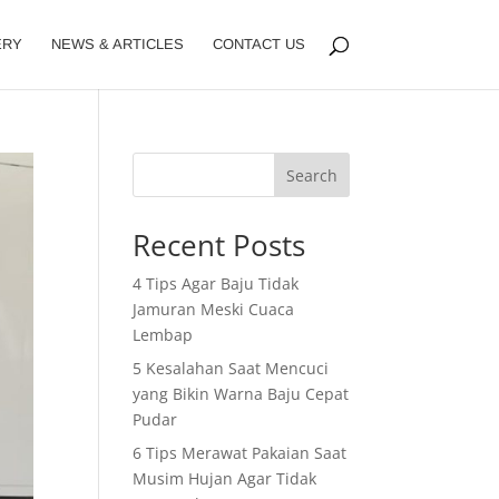
ERY
NEWS & ARTICLES
CONTACT US
Search
Recent Posts
4 Tips Agar Baju Tidak
Jamuran Meski Cuaca
Lembap
5 Kesalahan Saat Mencuci
yang Bikin Warna Baju Cepat
Pudar
6 Tips Merawat Pakaian Saat
Musim Hujan Agar Tidak