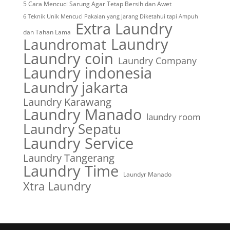
5 Cara Mencuci Sarung Agar Tetap Bersih dan Awet
6 Teknik Unik Mencuci Pakaian yang Jarang Diketahui tapi Ampuh
Extra Laundry
dan Tahan Lama
Laundry
Laundromat
Laundry coin
Laundry Company
Laundry indonesia
Laundry jakarta
Laundry Karawang
Laundry Manado
laundry room
Laundry Sepatu
Laundry Service
Laundry Tangerang
Laundry Time
Laundyr Manado
Xtra Laundry