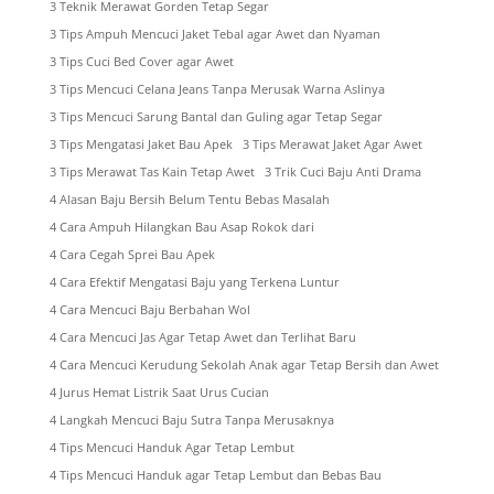
3 Teknik Merawat Gorden Tetap Segar
3 Tips Ampuh Mencuci Jaket Tebal agar Awet dan Nyaman
3 Tips Cuci Bed Cover agar Awet
3 Tips Mencuci Celana Jeans Tanpa Merusak Warna Aslinya
3 Tips Mencuci Sarung Bantal dan Guling agar Tetap Segar
3 Tips Mengatasi Jaket Bau Apek
3 Tips Merawat Jaket Agar Awet
3 Tips Merawat Tas Kain Tetap Awet
3 Trik Cuci Baju Anti Drama
4 Alasan Baju Bersih Belum Tentu Bebas Masalah
4 Cara Ampuh Hilangkan Bau Asap Rokok dari
4 Cara Cegah Sprei Bau Apek
4 Cara Efektif Mengatasi Baju yang Terkena Luntur
4 Cara Mencuci Baju Berbahan Wol
4 Cara Mencuci Jas Agar Tetap Awet dan Terlihat Baru
4 Cara Mencuci Kerudung Sekolah Anak agar Tetap Bersih dan Awet
4 Jurus Hemat Listrik Saat Urus Cucian
4 Langkah Mencuci Baju Sutra Tanpa Merusaknya
4 Tips Mencuci Handuk Agar Tetap Lembut
4 Tips Mencuci Handuk agar Tetap Lembut dan Bebas Bau