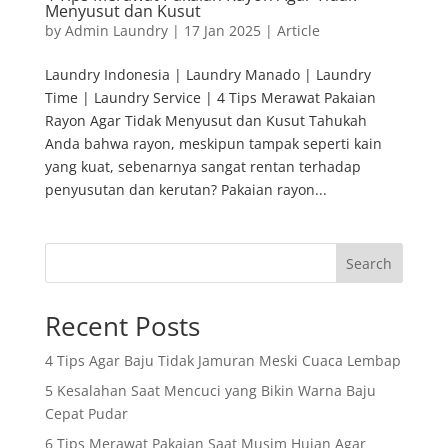
Menyusut dan Kusut
by
Admin Laundry
|
17 Jan 2025
|
Article
Laundry Indonesia | Laundry Manado | Laundry
Time | Laundry Service | 4 Tips Merawat Pakaian
Rayon Agar Tidak Menyusut dan Kusut Tahukah
Anda bahwa rayon, meskipun tampak seperti kain
yang kuat, sebenarnya sangat rentan terhadap
penyusutan dan kerutan? Pakaian rayon...
Search
Recent Posts
4 Tips Agar Baju Tidak Jamuran Meski Cuaca Lembap
5 Kesalahan Saat Mencuci yang Bikin Warna Baju
Cepat Pudar
6 Tips Merawat Pakaian Saat Musim Hujan Agar