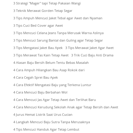
3 Strategi "Mager" tapi Tetap Pakaian Wangi
3 Teknik Merawat Gorden Tetap Segar
3 Tips Ampuh Mencuci Jaket Tebal agar Awet dan Nyaman
3 Tips Cuci Bed Cover agar Awet
3 Tips Mencuci Celana Jeans Tanpa Merusak Warna Aslinya
3 Tips Mencuci Sarung Bantal dan Guling agar Tetap Segar
3 Tips Mengatasi Jaket Bau Apek
3 Tips Merawat Jaket Agar Awet
3 Tips Merawat Tas Kain Tetap Awet
3 Trik Cuci Baju Anti Drama
4 Alasan Baju Bersih Belum Tentu Bebas Masalah
4 Cara Ampuh Hilangkan Bau Asap Rokok dari
4 Cara Cegah Sprei Bau Apek
4 Cara Efektif Mengatasi Baju yang Terkena Luntur
4 Cara Mencuci Baju Berbahan Wol
4 Cara Mencuci Jas Agar Tetap Awet dan Terlihat Baru
4 Cara Mencuci Kerudung Sekolah Anak agar Tetap Bersih dan Awet
4 Jurus Hemat Listrik Saat Urus Cucian
4 Langkah Mencuci Baju Sutra Tanpa Merusaknya
4 Tips Mencuci Handuk Agar Tetap Lembut