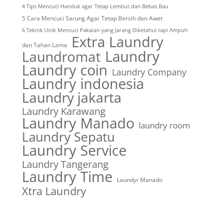
4 Tips Mencuci Handuk agar Tetap Lembut dan Bebas Bau
5 Cara Mencuci Sarung Agar Tetap Bersih dan Awet
6 Teknik Unik Mencuci Pakaian yang Jarang Diketahui tapi Ampuh
Extra Laundry
dan Tahan Lama
Laundry
Laundromat
Laundry coin
Laundry Company
Laundry indonesia
Laundry jakarta
Laundry Karawang
Laundry Manado
laundry room
Laundry Sepatu
Laundry Service
Laundry Tangerang
Laundry Time
Laundyr Manado
Xtra Laundry