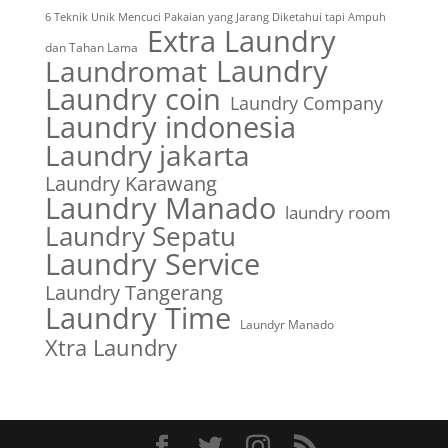
6 Teknik Unik Mencuci Pakaian yang Jarang Diketahui tapi Ampuh
Extra Laundry
dan Tahan Lama
Laundry
Laundromat
Laundry coin
Laundry Company
Laundry indonesia
Laundry jakarta
Laundry Karawang
Laundry Manado
laundry room
Laundry Sepatu
Laundry Service
Laundry Tangerang
Laundry Time
Laundyr Manado
Xtra Laundry