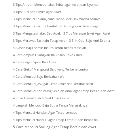
3 Tips Ampuh Mencuci Jaket Tebal agar Awet dan Nyaman
3 Tips Cuci Bed Cover agar Awet
3 Tips Mencuci Celana Jeans Tanpa Merusak Warna Aslinya
3 Tips Mencuci Sarung Bantal dan Guling agar Tetap Segar
3 Tips Mengatasi Jaket Bau Apek
3 Tips Merawat Jaket Agar Awet
3 Tips Merawat Tas Kain Tetap Awet
3 Trik Cuci Baju Anti Drama
4 Alasan Baju Bersih Belum Tentu Bebas Masalah
4 Cara Ampuh Hilangkan Bau Asap Rokok dari
4 Cara Cegah Sprei Bau Apek
4 Cara Efektif Mengatasi Baju yang Terkena Luntur
4 Cara Mencuci Baju Berbahan Wol
4 Cara Mencuci Jas Agar Tetap Awet dan Terlihat Baru
4 Cara Mencuci Kerudung Sekolah Anak agar Tetap Bersih dan Awet
4 Jurus Hemat Listrik Saat Urus Cucian
4 Langkah Mencuci Baju Sutra Tanpa Merusaknya
4 Tips Mencuci Handuk Agar Tetap Lembut
4 Tips Mencuci Handuk agar Tetap Lembut dan Bebas Bau
5 Cara Mencuci Sarung Agar Tetap Bersih dan Awet