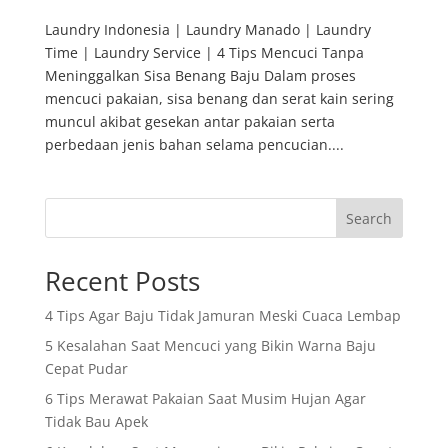
Laundry Indonesia | Laundry Manado | Laundry
Time | Laundry Service | 4 Tips Mencuci Tanpa
Meninggalkan Sisa Benang Baju Dalam proses
mencuci pakaian, sisa benang dan serat kain sering
muncul akibat gesekan antar pakaian serta
perbedaan jenis bahan selama pencucian....
Search
Recent Posts
4 Tips Agar Baju Tidak Jamuran Meski Cuaca Lembap
5 Kesalahan Saat Mencuci yang Bikin Warna Baju
Cepat Pudar
6 Tips Merawat Pakaian Saat Musim Hujan Agar
Tidak Bau Apek