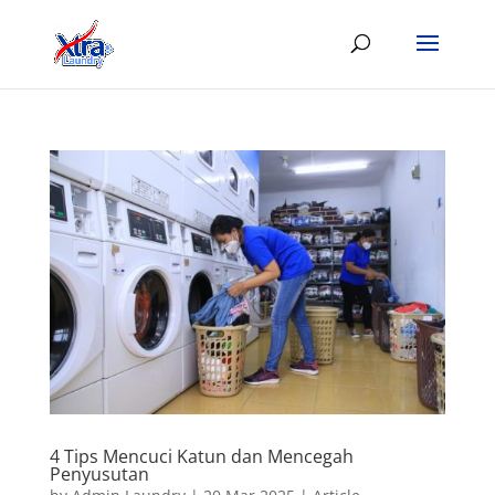
4 Tips Mencuci Katun dan Mencegah
Penyusutan