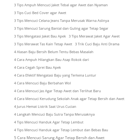
3 Tips Ampuh Mencuci Jaket Tebal agar Awet dan Nyaman
3 Tips Cuci Bed Cover agar Awet
3 Tips Mencuci Celana Jeans Tanpa Merusak Warna Aslinya
3 Tips Mencuci Sarung Bantal dan Guling agar Tetap Segar
3 Tips Mengatasi Jaket Bau Apek
3 Tips Merawat Jaket Agar Awet
3 Tips Merawat Tas Kain Tetap Awet
3 Trik Cuci Baju Anti Drama
4 Alasan Baju Bersih Belum Tentu Bebas Masalah
4 Cara Ampuh Hilangkan Bau Asap Rokok dari
4 Cara Cegah Sprei Bau Apek
4 Cara Efektif Mengatasi Baju yang Terkena Luntur
4 Cara Mencuci Baju Berbahan Wol
4 Cara Mencuci Jas Agar Tetap Awet dan Terlihat Baru
4 Cara Mencuci Kerudung Sekolah Anak agar Tetap Bersih dan Awet
4 Jurus Hemat Listrik Saat Urus Cucian
4 Langkah Mencuci Baju Sutra Tanpa Merusaknya
4 Tips Mencuci Handuk Agar Tetap Lembut
4 Tips Mencuci Handuk agar Tetap Lembut dan Bebas Bau
5 Cara Mencuci Sarung Agar Tetap Bersih dan Awet