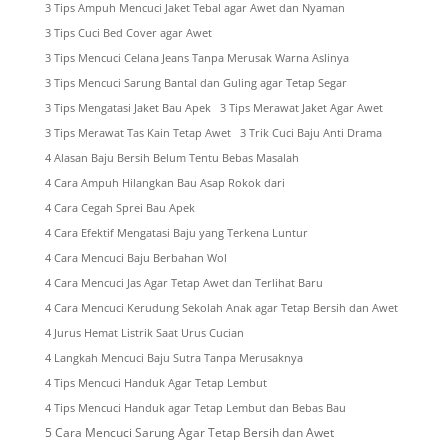
3 Tips Ampuh Mencuci Jaket Tebal agar Awet dan Nyaman
3 Tips Cuci Bed Cover agar Awet
3 Tips Mencuci Celana Jeans Tanpa Merusak Warna Aslinya
3 Tips Mencuci Sarung Bantal dan Guling agar Tetap Segar
3 Tips Mengatasi Jaket Bau Apek
3 Tips Merawat Jaket Agar Awet
3 Tips Merawat Tas Kain Tetap Awet
3 Trik Cuci Baju Anti Drama
4 Alasan Baju Bersih Belum Tentu Bebas Masalah
4 Cara Ampuh Hilangkan Bau Asap Rokok dari
4 Cara Cegah Sprei Bau Apek
4 Cara Efektif Mengatasi Baju yang Terkena Luntur
4 Cara Mencuci Baju Berbahan Wol
4 Cara Mencuci Jas Agar Tetap Awet dan Terlihat Baru
4 Cara Mencuci Kerudung Sekolah Anak agar Tetap Bersih dan Awet
4 Jurus Hemat Listrik Saat Urus Cucian
4 Langkah Mencuci Baju Sutra Tanpa Merusaknya
4 Tips Mencuci Handuk Agar Tetap Lembut
4 Tips Mencuci Handuk agar Tetap Lembut dan Bebas Bau
5 Cara Mencuci Sarung Agar Tetap Bersih dan Awet