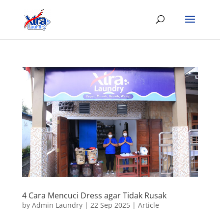
4 Cara Mencuci Dress agar Tidak Rusak
by
Admin Laundry
|
22 Sep 2025
|
Article