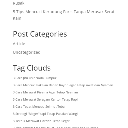
Rusak
5 Tips Mencuci Kerudung Paris Tanpa Merusak Serat
Kain
Post Categories
Article
Uncategorized
Tag Clouds
3 Cara Jitu Usir Noda Lumpur
3 Cara Mencuci Pakaian Bahan Rayon agar Tetap Awet dan Nyaman
3 Cara Merawat Piyama Agar Tetap Nyaman
3 Cara Merawat Seragam Kantor Tetap Rapi
3 Cara Tepat Mencuci Selimut Tebal
3 Strategi "Mager" tapi Tetap Pakaian Wangi
3 Teknik Merawat Gorden Tetap Segar
3 Tips Ampuh Mencuci Jaket Tebal agar Awet dan Nyaman