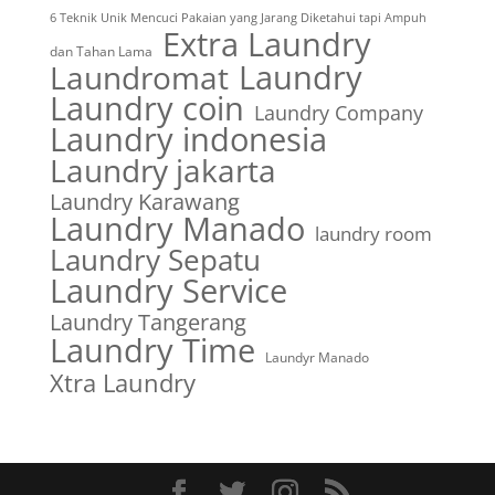
6 Teknik Unik Mencuci Pakaian yang Jarang Diketahui tapi Ampuh
Extra Laundry
dan Tahan Lama
Laundry
Laundromat
Laundry coin
Laundry Company
Laundry indonesia
Laundry jakarta
Laundry Karawang
Laundry Manado
laundry room
Laundry Sepatu
Laundry Service
Laundry Tangerang
Laundry Time
Laundyr Manado
Xtra Laundry