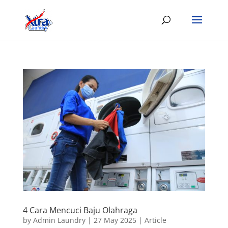
4 Cara Mencuci Baju Olahraga
by
Admin Laundry
|
27 May 2025
|
Article