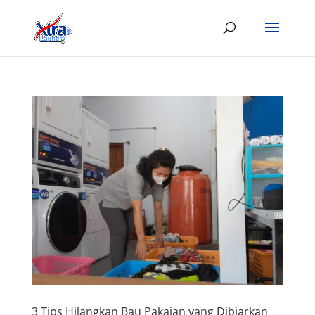
3 Tips Hilangkan Bau Pakaian yang Dibiarkan