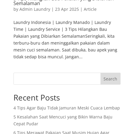
Semalaman
by
Admin Laundry
|
23 Apr 2025
|
Article
Laundry Indonesia | Laundry Manado | Laundry
Time | Laundry Service | 3 Tips Hilangkan Bau
Pakaian yang Dibiarkan SemalamanSeringkali, kita
terburu-buru dan meninggalkan pakaian dalam
mesin cuci semalaman. Saat dibuka, bau apek yang
tidak sedap bisa muncul. Jangan...
Search
Recent Posts
4 Tips Agar Baju Tidak Jamuran Meski Cuaca Lembap
5 Kesalahan Saat Mencuci yang Bikin Warna Baju
Cepat Pudar
6 Tips Merawat Pakaian Saat Musim Hujan Agar