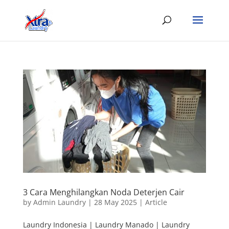
3 Cara Menghilangkan Noda Deterjen Cair
by
Admin Laundry
|
28 May 2025
|
Article
Laundry Indonesia | Laundry Manado | Laundry