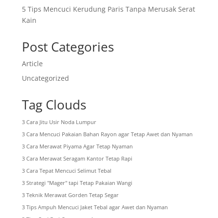
5 Tips Mencuci Kerudung Paris Tanpa Merusak Serat
Kain
Post Categories
Article
Uncategorized
Tag Clouds
3 Cara Jitu Usir Noda Lumpur
3 Cara Mencuci Pakaian Bahan Rayon agar Tetap Awet dan Nyaman
3 Cara Merawat Piyama Agar Tetap Nyaman
3 Cara Merawat Seragam Kantor Tetap Rapi
3 Cara Tepat Mencuci Selimut Tebal
3 Strategi "Mager" tapi Tetap Pakaian Wangi
3 Teknik Merawat Gorden Tetap Segar
3 Tips Ampuh Mencuci Jaket Tebal agar Awet dan Nyaman