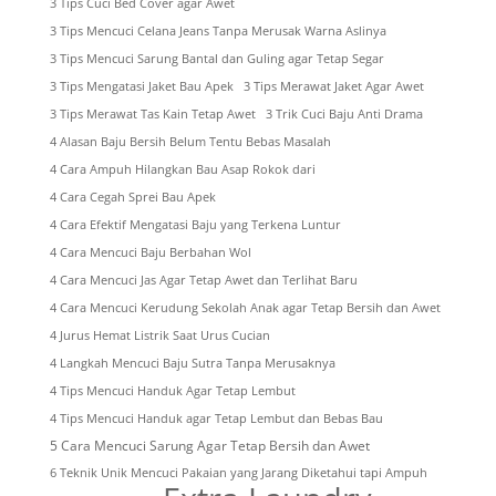
3 Tips Cuci Bed Cover agar Awet
3 Tips Mencuci Celana Jeans Tanpa Merusak Warna Aslinya
3 Tips Mencuci Sarung Bantal dan Guling agar Tetap Segar
3 Tips Mengatasi Jaket Bau Apek
3 Tips Merawat Jaket Agar Awet
3 Tips Merawat Tas Kain Tetap Awet
3 Trik Cuci Baju Anti Drama
4 Alasan Baju Bersih Belum Tentu Bebas Masalah
4 Cara Ampuh Hilangkan Bau Asap Rokok dari
4 Cara Cegah Sprei Bau Apek
4 Cara Efektif Mengatasi Baju yang Terkena Luntur
4 Cara Mencuci Baju Berbahan Wol
4 Cara Mencuci Jas Agar Tetap Awet dan Terlihat Baru
4 Cara Mencuci Kerudung Sekolah Anak agar Tetap Bersih dan Awet
4 Jurus Hemat Listrik Saat Urus Cucian
4 Langkah Mencuci Baju Sutra Tanpa Merusaknya
4 Tips Mencuci Handuk Agar Tetap Lembut
4 Tips Mencuci Handuk agar Tetap Lembut dan Bebas Bau
5 Cara Mencuci Sarung Agar Tetap Bersih dan Awet
6 Teknik Unik Mencuci Pakaian yang Jarang Diketahui tapi Ampuh