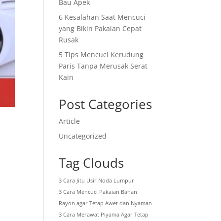
Bau Apek
6 Kesalahan Saat Mencuci
yang Bikin Pakaian Cepat
Rusak
5 Tips Mencuci Kerudung
Paris Tanpa Merusak Serat
Kain
Post Categories
Article
Uncategorized
Tag Clouds
3 Cara Jitu Usir Noda Lumpur
3 Cara Mencuci Pakaian Bahan
Rayon agar Tetap Awet dan Nyaman
3 Cara Merawat Piyama Agar Tetap