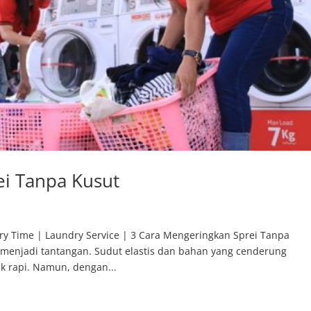
ei Tanpa Kusut
y Time | Laundry Service | 3 Cara Mengeringkan Sprei Tanpa
menjadi tantangan. Sudut elastis dan bahan yang cenderung
 rapi. Namun, dengan...