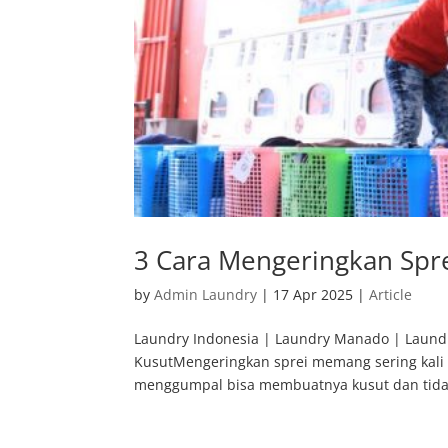
3 Cara Mengeringkan Spr
by
Admin Laundry
|
17 Apr 2025
|
Article
Laundry Indonesia | Laundry Manado | Laundr
KusutMengeringkan sprei memang sering kali 
menggumpal bisa membuatnya kusut dan tidak