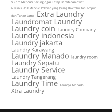
5 Cara Mencuci Sarung Agar Tetap Bersih dan Awet
6 Teknik Unik Mencuci Pakaian yang Jarang Diketahui tapi Ampuh
Extra Laundry
dan Tahan Lama
Laundry
Laundromat
Laundry coin
Laundry Company
Laundry indonesia
Laundry jakarta
Laundry Karawang
Laundry Manado
laundry room
Laundry Sepatu
Laundry Service
Laundry Tangerang
Laundry Time
Laundyr Manado
Xtra Laundry