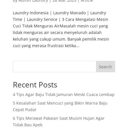
by
Admin Laundry
|
26 Mar 2025
|
Article
Laundry Indonesia | Laundry Manado | Laundry
Time | Laundry Service | 3 Cara Mengatasi Mesin
Cuci Tidak Menguras AirMasalah mesin cuci yang
tidak menguras air secara menyeluruh adalah
keluhan yang cukup umum. Banyak pemilik mesin
cuci yang merasa frustrasi ketika...
Search
Recent Posts
4 Tips Agar Baju Tidak Jamuran Meski Cuaca Lembap
5 Kesalahan Saat Mencuci yang Bikin Warna Baju
Cepat Pudar
6 Tips Merawat Pakaian Saat Musim Hujan Agar
Tidak Bau Apek