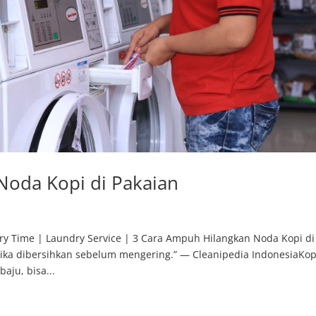
Noda Kopi di Pakaian
y Time | Laundry Service | 3 Cara Ampuh Hilangkan Noda Kopi di
jika dibersihkan sebelum mengering.” — Cleanipedia IndonesiaKop
aju, bisa...