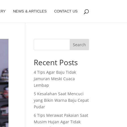
ERY
NEWS & ARTICLES
CONTACT US
Search
Recent Posts
4 Tips Agar Baju Tidak
Jamuran Meski Cuaca
Lembap
5 Kesalahan Saat Mencuci
yang Bikin Warna Baju Cepat
Pudar
6 Tips Merawat Pakaian Saat
Musim Hujan Agar Tidak