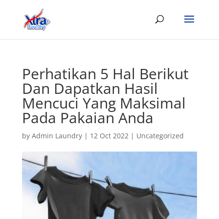
Perhatikan 5 Hal Berikut
Dan Dapatkan Hasil
Mencuci Yang Maksimal
Pada Pakaian Anda
by
Admin Laundry
|
12 Oct 2022
|
Uncategorized