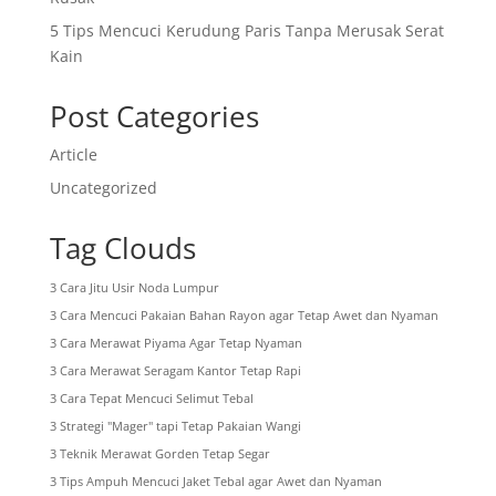
5 Tips Mencuci Kerudung Paris Tanpa Merusak Serat
Kain
Post Categories
Article
Uncategorized
Tag Clouds
3 Cara Jitu Usir Noda Lumpur
3 Cara Mencuci Pakaian Bahan Rayon agar Tetap Awet dan Nyaman
3 Cara Merawat Piyama Agar Tetap Nyaman
3 Cara Merawat Seragam Kantor Tetap Rapi
3 Cara Tepat Mencuci Selimut Tebal
3 Strategi "Mager" tapi Tetap Pakaian Wangi
3 Teknik Merawat Gorden Tetap Segar
3 Tips Ampuh Mencuci Jaket Tebal agar Awet dan Nyaman