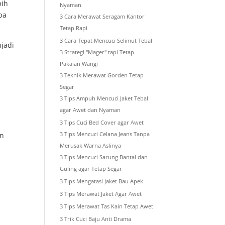
pih
Nyaman
pa
3 Cara Merawat Seragam Kantor
Tetap Rapi
3 Cara Tepat Mencuci Selimut Tebal
jadi
3 Strategi "Mager" tapi Tetap
Pakaian Wangi
3 Teknik Merawat Gorden Tetap
Segar
3 Tips Ampuh Mencuci Jaket Tebal
agar Awet dan Nyaman
3 Tips Cuci Bed Cover agar Awet
an
3 Tips Mencuci Celana Jeans Tanpa
Merusak Warna Aslinya
3 Tips Mencuci Sarung Bantal dan
Guling agar Tetap Segar
3 Tips Mengatasi Jaket Bau Apek
3 Tips Merawat Jaket Agar Awet
3 Tips Merawat Tas Kain Tetap Awet
3 Trik Cuci Baju Anti Drama