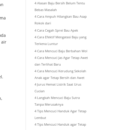
4 Alasan Baju Bersih Belum Tentu
an
Bebas Masalah
4 Cara Ampuh Hilangkan Bau Asap
ama
Rokok dari
4 Cara Cegah Sprei Bau Apek
oda
4 Cara Efektif Mengatasi Baju yang
 air
Terkena Luntur
4 Cara Mencuci Baju Berbahan Wol
4 Cara Mencuci Jas Agar Tetap Awet
dan Terlihat Baru
4 Cara Mencuci Kerudung Sekolah
l.
Anak agar Tetap Bersih dan Awet
4 Jurus Hemat Listrik Saat Urus
Cucian
h,
4 Langkah Mencuci Baju Sutra
Tanpa Merusaknya
4 Tips Mencuci Handuk Agar Tetap
Lembut
4 Tips Mencuci Handuk agar Tetap