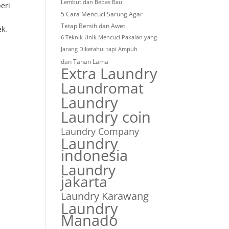
Lembut dan Bebas Bau
eri
5 Cara Mencuci Sarung Agar
Tetap Bersih dan Awet
k.
6 Teknik Unik Mencuci Pakaian yang
Jarang Diketahui tapi Ampuh
dan Tahan Lama
Extra Laundry
Laundromat
Laundry
Laundry coin
Laundry Company
Laundry
indonesia
Laundry
jakarta
Laundry Karawang
Laundry
Manado