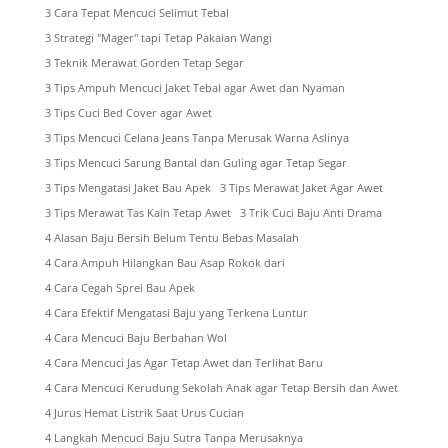
3 Cara Tepat Mencuci Selimut Tebal
3 Strategi "Mager" tapi Tetap Pakaian Wangi
3 Teknik Merawat Gorden Tetap Segar
3 Tips Ampuh Mencuci Jaket Tebal agar Awet dan Nyaman
3 Tips Cuci Bed Cover agar Awet
3 Tips Mencuci Celana Jeans Tanpa Merusak Warna Aslinya
3 Tips Mencuci Sarung Bantal dan Guling agar Tetap Segar
3 Tips Mengatasi Jaket Bau Apek
3 Tips Merawat Jaket Agar Awet
3 Tips Merawat Tas Kain Tetap Awet
3 Trik Cuci Baju Anti Drama
4 Alasan Baju Bersih Belum Tentu Bebas Masalah
4 Cara Ampuh Hilangkan Bau Asap Rokok dari
4 Cara Cegah Sprei Bau Apek
4 Cara Efektif Mengatasi Baju yang Terkena Luntur
4 Cara Mencuci Baju Berbahan Wol
4 Cara Mencuci Jas Agar Tetap Awet dan Terlihat Baru
4 Cara Mencuci Kerudung Sekolah Anak agar Tetap Bersih dan Awet
4 Jurus Hemat Listrik Saat Urus Cucian
4 Langkah Mencuci Baju Sutra Tanpa Merusaknya