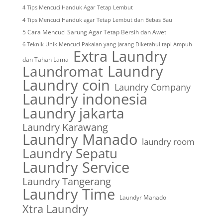
4 Tips Mencuci Handuk Agar Tetap Lembut
4 Tips Mencuci Handuk agar Tetap Lembut dan Bebas Bau
5 Cara Mencuci Sarung Agar Tetap Bersih dan Awet
6 Teknik Unik Mencuci Pakaian yang Jarang Diketahui tapi Ampuh
Extra Laundry
dan Tahan Lama
Laundry
Laundromat
Laundry coin
Laundry Company
Laundry indonesia
Laundry jakarta
Laundry Karawang
Laundry Manado
laundry room
Laundry Sepatu
Laundry Service
Laundry Tangerang
Laundry Time
Laundyr Manado
Xtra Laundry